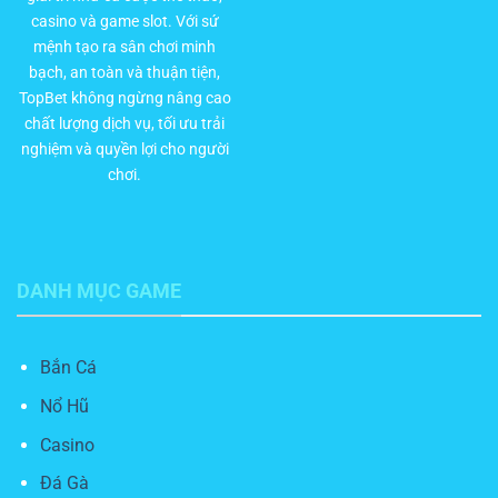
casino và game slot. Với sứ
mệnh tạo ra sân chơi minh
bạch, an toàn và thuận tiện,
TopBet không ngừng nâng cao
chất lượng dịch vụ, tối ưu trải
nghiệm và quyền lợi cho người
chơi.
DANH MỤC GAME
Bắn Cá
Nổ Hũ
Casino
Đá Gà