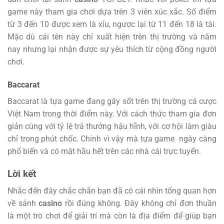
game này tham gia chơi dựa trên 3 viên xúc xắc. Số điểm
từ 3 đến 10 được xem là xỉu, ngược lại từ 11 đến 18 là tài.
Mặc dù cái tên này chỉ xuất hiện trên thị trường và năm
nay nhưng lại nhận được sự yêu thích từ cộng đồng người
chơi.
Baccarat
Baccarat là tựa game đang gây sốt trên thị trường cá cược
Việt Nam trong thời điểm này. Với cách thức tham gia đơn
giản cùng với tỷ lệ trả thưởng hậu hĩnh, với cơ hội làm giàu
chỉ trong phút chốc. Chính vì vậy mà tựa game ngày càng
phổ biến và có mặt hầu hết trên các nhà cái trực tuyến.
Lời kết
Nhắc đến đây chắc chắn bạn đã có cái nhìn tổng quan hơn
về sảnh
casino
rồi đúng không. Đây không chỉ đơn thuần
là một trò chơi để giải trí mà còn là địa điểm để giúp bạn