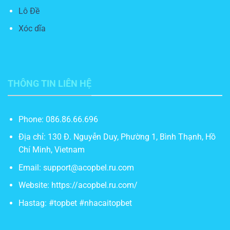
Lô Đề
Xóc dĩa
THÔNG TIN LIÊN HỆ
Phone:
086.86.66.696
Địa chỉ:
130 Đ. Nguyễn Duy, Phường 1, Bình Thạnh, Hồ
Chí Minh, Vietnam
Email:
support@acopbel.ru.com
Website: https://acopbel.ru.com/
Hastag:
#topbet #nhacaitopbet