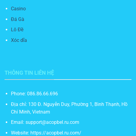
Casino
Đá Gà
Lô Đề
Xóc dĩa
THÔNG TIN LIÊN HỆ
Phone:
086.86.66.696
Địa chỉ:
130 Đ. Nguyễn Duy, Phường 1, Bình Thạnh, Hồ
Chí Minh, Vietnam
Email:
support@acopbel.ru.com
Website: https://acopbel.ru.com/