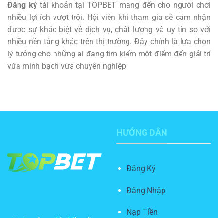
Đăng ký
tài khoản tại TOPBET mang đến cho người chơi
nhiều lợi ích vượt trội. Hội viên khi tham gia sẽ cảm nhận
được sự khác biệt về dịch vụ, chất lượng và uy tín so với
nhiều nền tảng khác trên thị trường. Đây chính là lựa chọn
lý tưởng cho những ai đang tìm kiếm một điểm đến giải trí
vừa minh bạch vừa chuyên nghiệp.
HƯỚNG DẪN
Đăng Ký
Đăng Nhập
Nạp Tiền