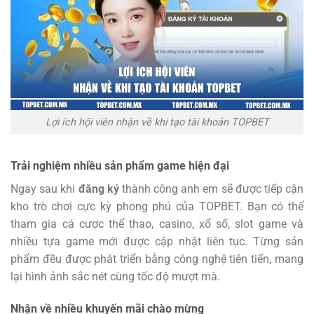
Lợi ích hội viên nhận về khi tạo tài khoản TOPBET
Trải nghiệm nhiều sản phẩm game hiện đại
Ngay sau khi
đăng ký
thành công anh em sẽ được tiếp cận
kho trò chơi cực kỳ phong phú của TOPBET. Bạn có thể
tham gia cá cược thể thao, casino, xổ số, slot game và
nhiều tựa game mới được cập nhật liên tục. Từng sản
phẩm đều được phát triển bằng công nghệ tiên tiến, mang
lại hình ảnh sắc nét cùng tốc độ mượt mà.
Nhận về nhiều khuyến mãi chào mừng