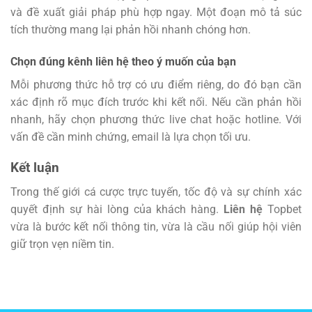
và đề xuất giải pháp phù hợp ngay. Một đoạn mô tả súc
tích thường mang lại phản hồi nhanh chóng hơn.
Chọn đúng kênh liên hệ theo ý muốn của bạn
Mỗi phương thức hỗ trợ có ưu điểm riêng, do đó bạn cần
xác định rõ mục đích trước khi kết nối. Nếu cần phản hồi
nhanh, hãy chọn phương thức live chat hoặc hotline. Với
vấn đề cần minh chứng, email là lựa chọn tối ưu.
Kết luận
Trong thế giới cá cược trực tuyến, tốc độ và sự chính xác
quyết định sự hài lòng của khách hàng.
Liên hệ
Topbet
vừa là bước kết nối thông tin, vừa là cầu nối giúp hội viên
giữ trọn vẹn niềm tin.