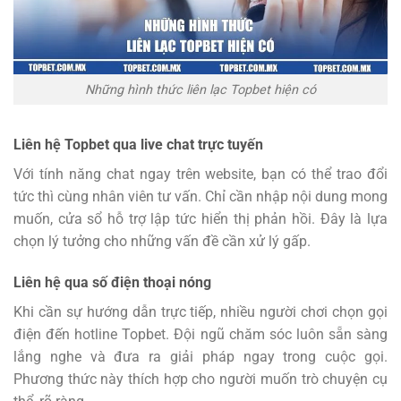
Những hình thức liên lạc Topbet hiện có
Liên hệ Topbet qua live chat trực tuyến
Với tính năng chat ngay trên website, bạn có thể trao đổi
tức thì cùng nhân viên tư vấn. Chỉ cần nhập nội dung mong
muốn, cửa sổ hỗ trợ lập tức hiển thị phản hồi. Đây là lựa
chọn lý tưởng cho những vấn đề cần xử lý gấp.
Liên hệ qua số điện thoại nóng
Khi cần sự hướng dẫn trực tiếp, nhiều người chơi chọn gọi
điện đến hotline Topbet. Đội ngũ chăm sóc luôn sẵn sàng
lắng nghe và đưa ra giải pháp ngay trong cuộc gọi.
Phương thức này thích hợp cho người muốn trò chuyện cụ