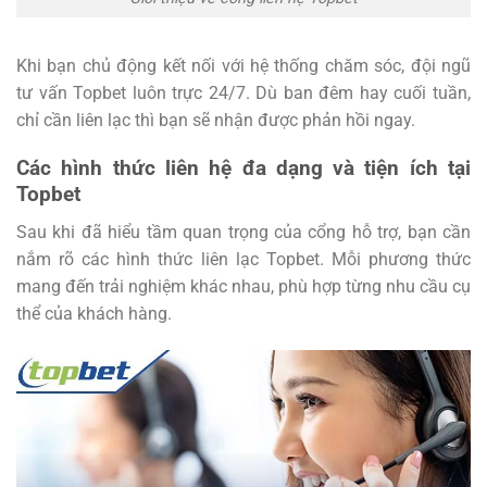
Khi bạn chủ động kết nối với hệ thống chăm sóc, đội ngũ
tư vấn Topbet luôn trực 24/7. Dù ban đêm hay cuối tuần,
chỉ cần liên lạc thì bạn sẽ nhận được phản hồi ngay.
Các hình thức liên hệ đa dạng và tiện ích tại
Topbet
Sau khi đã hiểu tầm quan trọng của cổng hỗ trợ, bạn cần
nắm rõ các hình thức liên lạc Topbet. Mỗi phương thức
mang đến trải nghiệm khác nhau, phù hợp từng nhu cầu cụ
thể của khách hàng.