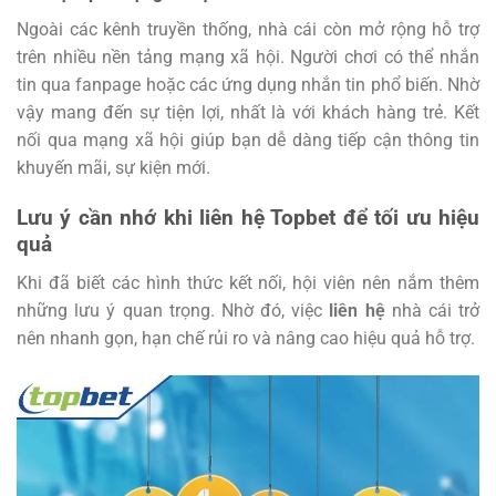
Ngoài các kênh truyền thống, nhà cái còn mở rộng hỗ trợ
trên nhiều nền tảng mạng xã hội. Người chơi có thể nhắn
tin qua fanpage hoặc các ứng dụng nhắn tin phổ biến. Nhờ
vậy mang đến sự tiện lợi, nhất là với khách hàng trẻ. Kết
nối qua mạng xã hội giúp bạn dễ dàng tiếp cận thông tin
khuyến mãi, sự kiện mới.
Lưu ý cần nhớ khi liên hệ Topbet để tối ưu hiệu
quả
Khi đã biết các hình thức kết nối, hội viên nên nắm thêm
những lưu ý quan trọng. Nhờ đó, việc
liên hệ
nhà cái trở
nên nhanh gọn, hạn chế rủi ro và nâng cao hiệu quả hỗ trợ.