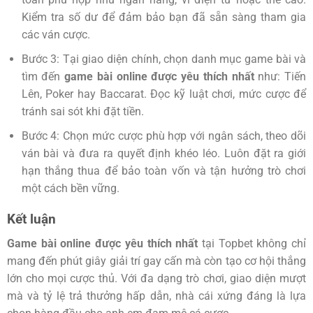
Kiểm tra số dư để đảm bảo bạn đã sẵn sàng tham gia
các ván cược.
Bước 3: Tại giao diện chính, chọn danh mục game bài và
tìm đến
game bài online được yêu thích nhất
như: Tiến
Lên, Poker hay Baccarat. Đọc kỹ luật chơi, mức cược để
tránh sai sót khi đặt tiền.
Bước 4: Chọn mức cược phù hợp với ngân sách, theo dõi
ván bài và đưa ra quyết định khéo léo. Luôn đặt ra giới
hạn thắng thua để bảo toàn vốn và tận hưởng trò chơi
một cách bền vững.
Kết luận
Game bài online được yêu thích nhất
tại Topbet không chỉ
mang đến phút giây giải trí gay cấn mà còn tạo cơ hội thắng
lớn cho mọi cược thủ. Với đa dạng trò chơi, giao diện mượt
mà và tỷ lệ trả thưởng hấp dẫn, nhà cái xứng đáng là lựa