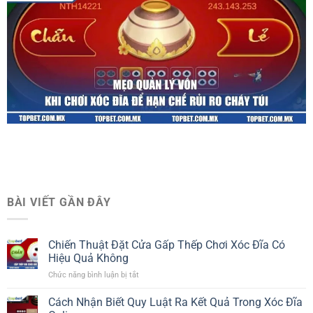
Mẹo Quản Lý Vốn Khi Chơi Xóc Đĩa Để Hạn Chế Rủi Ro Cháy Túi
BÀI VIẾT GẦN ĐÂY
Chiến Thuật Đặt Cửa Gấp Thếp Chơi Xóc Đĩa Có
Hiệu Quả Không
Chức năng bình luận bị tắt
ở
Chiến
Thuật
Cách Nhận Biết Quy Luật Ra Kết Quả Trong Xóc Đĩa
Đặt