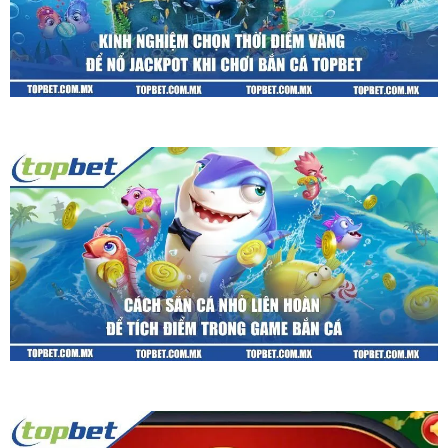
Kinh Nghiệm Chọn Thời Điểm Vàng Để Nổ Jackpot Khi Chơi Bắn Cá
Cách Săn Cá Nhỏ Liên Hoàn Để Tích Điểm Trong Game Bắn Cá