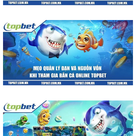
Cách Nhận Biết Quy Luật Ra Kết Quả Trong Xóc Đĩa Online
Mẹo Quản Lý Đạn Và Nguồn Vốn Khi Bắn Cá Online TOPBET