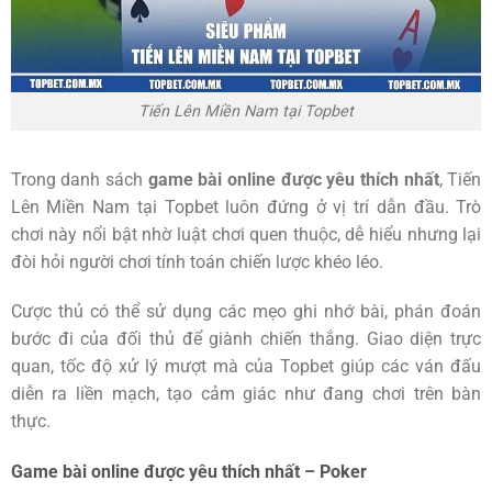
Tiến Lên Miền Nam tại Topbet
Trong danh sách
game bài online được yêu thích nhất
, Tiến
Lên Miền Nam tại Topbet luôn đứng ở vị trí dẫn đầu. Trò
chơi này nổi bật nhờ luật chơi quen thuộc, dễ hiểu nhưng lại
đòi hỏi người chơi tính toán chiến lược khéo léo.
Cược thủ có thể sử dụng các mẹo ghi nhớ bài, phán đoán
bước đi của đối thủ để giành chiến thắng. Giao diện trực
quan, tốc độ xử lý mượt mà của Topbet giúp các ván đấu
diễn ra liền mạch, tạo cảm giác như đang chơi trên bàn
thực.
Game bài online được yêu thích nhất –
Poker