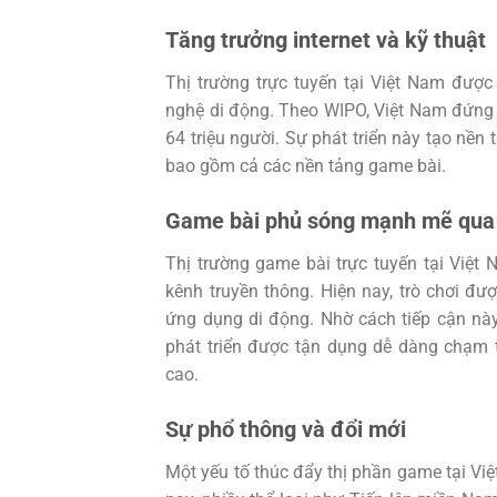
Tăng trưởng internet và kỹ thuật
Thị trường trực tuyến tại Việt Nam đượ
nghệ di động. Theo WIPO, Việt Nam đứng t
64 triệu người. Sự phát triển này tạo nền
bao gồm cả các nền tảng game bài.
Game bài phủ sóng mạnh mẽ qua 
Thị trường game bài trực tuyến tại Việt
kênh truyền thông. Hiện nay, trò chơi đượ
ứng dụng di động. Nhờ cách tiếp cận nà
phát triển được tận dụng dễ dàng chạm t
cao.
Sự phổ thông và đổi mới
Một yếu tố thúc đẩy thị phần game tại Việ