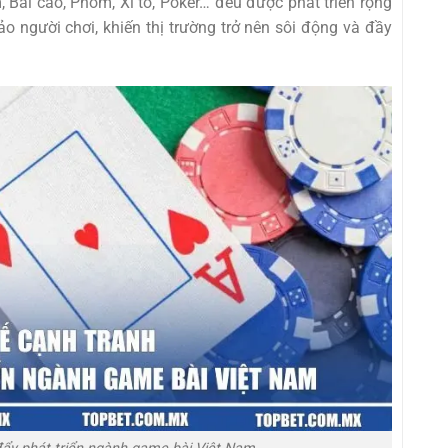
, Bài cào, Phỏm, Xì tố, Poker… đều được phát triển rộng
o người chơi, khiến thị trường trở nên sôi động và đầy