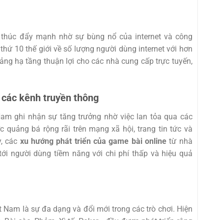
c thúc đẩy mạnh nhờ sự bùng nổ của internet và công
hứ 10 thế giới về số lượng người dùng internet với hơn
 tảng hạ tầng thuận lợi cho các nhà cung cấp trực tuyến,
các kênh truyền thông
 Nam ghi nhận sự tăng trưởng nhờ việc lan tỏa qua các
c quảng bá rộng rãi trên mạng xã hội, trang tin tức và
y, các
xu hướng phát triển của game bài online
từ nhà
ới người dùng tiềm năng với chi phí thấp và hiệu quả
t Nam là sự đa dạng và đổi mới trong các trò chơi. Hiện