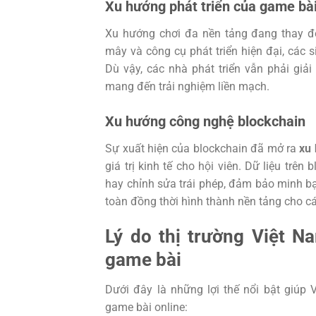
Xu hướng phát triển của game bài
Xu hướng chơi đa nền tảng đang thay đổ
mây và công cụ phát triển hiện đại, các 
Dù vậy, các nhà phát triển vẫn phải giả
mang đến trải nghiệm liền mạch.
Xu hướng công nghệ blockchain
Sự xuất hiện của blockchain đã mở ra
xu 
giá trị kinh tế cho hội viên. Dữ liệu tr
hay chỉnh sửa trái phép, đảm bảo minh bạ
toàn đồng thời hình thành nền tảng cho các
Lý do thị trường Việt 
game bài
Dưới đây là những lợi thế nổi bật giúp 
game bài online: