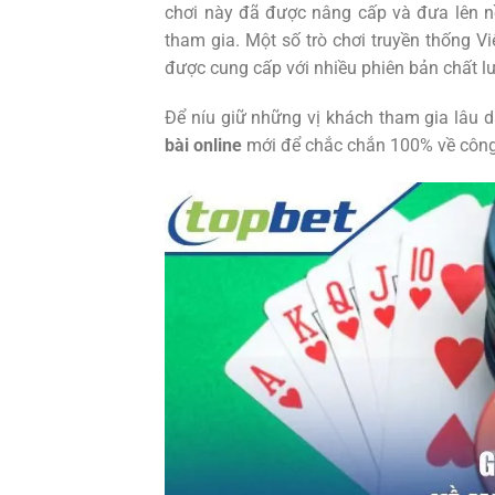
chơi này đã được nâng cấp và đưa lên nề
tham gia. Một số trò chơi truyền thống
được cung cấp với nhiều phiên bản chất l
Để níu giữ những vị khách tham gia lâu dà
bài online
mới để chắc chắn 100% về công